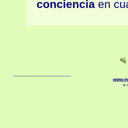
conciencia
en cuá
www.m