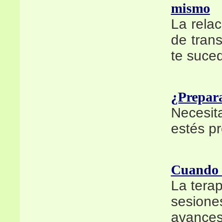
mismo
La relac
de tran
te suce
¿Prepara
Necesit
estés pr
Cuando la
La terap
sesion
avances