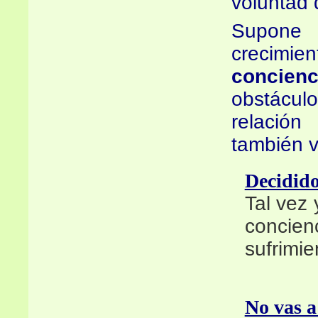
voluntad 
Supone 
crecimi
concienc
obstácu
relación
también v
Decidido
Tal vez
concie
sufrimie
No vas a