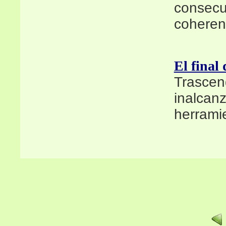
consecu
coheren
El final
Trasce
inalc
herramie