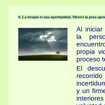
6. La terapia es una oportunidad. Merece la pena apr
Al inicia
la per
encuentr
propia vi
proceso t
El desc
recorrid
incertidu
y un firm
interiore